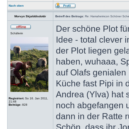
Nach oben
Morvyn Skjalddisdottir
Betreff des Beitrags:
Re: Hamaheimcon Schöner Schein
Der schöne Plot fü
Schäferin
Idee - total cleve
der Plot liegen g
haben, wuhaaa, Spie
auf Olafs genialen
Küche fast Pipi in 
Andrea (Ylva) hat 
Registriert:
So 16. Jan 2011,
21:48
noch abgefangen un
Beiträge:
828
dann in der Ratte
Schön, dass ihr Jo