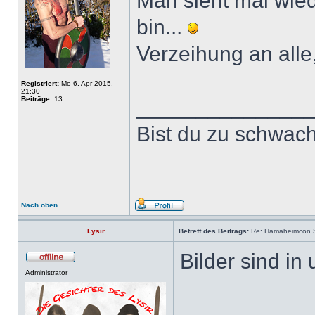
Man sieht mal wied
bin...
Verzeihung an alle,
Registriert:
Mo 6. Apr 2015,
21:30
Beiträge:
13
______________
Bist du zu schwach
Nach oben
Lysir
Betreff des Beitrags:
Re: Hamaheimcon Sc
Bilder sind in 
Administrator
___________