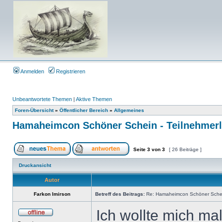
Anmelden
Registrieren
Unbeantwortete Themen
|
Aktive Themen
Foren-Übersicht
»
Öffentlicher Bereich
»
Allgemeines
Hamaheimcon Schöner Schein - Teilnehmerl
Seite
3
von
3
[ 26 Beiträge ]
Druckansicht
Autor
Farkon Imirson
Betreff des Beitrags:
Re: Hamaheimcon Schöner Schein
Ich wollte mich ma