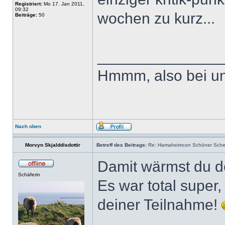
Registriert:
Mo 17. Jan 2011,
09:32
wochen zu kurz...
Beiträge:
50
______________
Hmmm, also bei un
Nach oben
Morvyn Skjalddisdottir
Betreff des Beitrags:
Re: Hamaheimcon Schöner Schein
Damit wärmst du d
Schäferin
Es war total super
deiner Teilnahme!