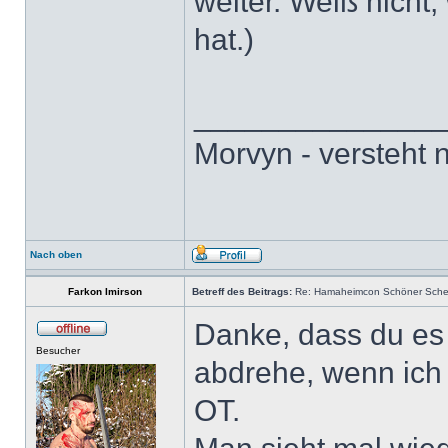
weiter. Weiß nicht,
hat.)
______________
Morvyn - versteht n
Nach oben
Farkon Imirson
Betreff des Beitrags:
Re: Hamaheimcon Schöner Schein
Danke, dass du es 
Besucher
abdrehe, wenn ich 
OT.