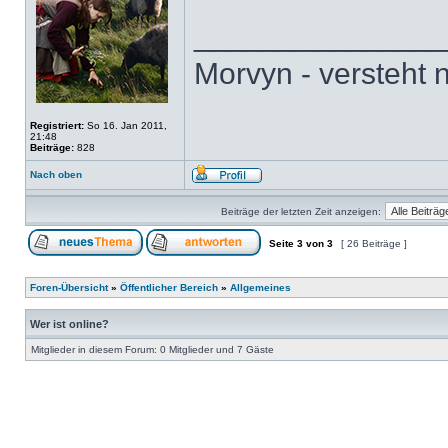
______________
Morvyn - versteht n
Registriert:
So 16. Jan 2011,
21:48
Beiträge:
828
Nach oben
Beiträge der letzten Zeit anzeigen:
Seite
3
von
3
[ 26 Beiträge ]
Foren-Übersicht
»
Öffentlicher Bereich
»
Allgemeines
Wer ist online?
Mitglieder in diesem Forum: 0 Mitglieder und 7 Gäste