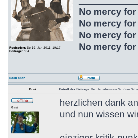
No mercy for t
No mercy for 
No mercy for 
No mercy for
Registriert:
So 16. Jan 2011, 19:17
Beiträge:
684
Nach oben
Onni
Betreff des Beitrags:
Re: Hamaheimcon Schöner Schein
herzlichen dank an
Gast
und nun wissen wir,
einziger kritik-pun