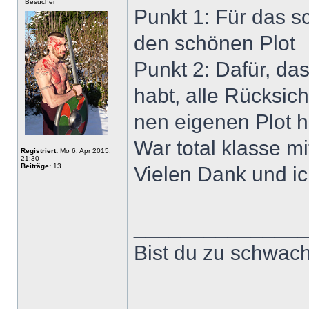
Besucher
Punkt 1: Für das 
den schönen Plot
Punkt 2: Dafür, da
habt, alle Rücksi
nen eigenen Plot h
War total klasse mi
Registriert:
Mo 6. Apr 2015,
21:30
Beiträge:
13
Vielen Dank und ic
______________
Bist du zu schwach