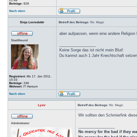
21:48
Beiträge:
828
Nach oben
Sinja Lovisdottir
Betreff des Beitrags:
Re: Magic
aber aufpassen, wenn eine andere Religion 
Stadtfreund
_________________
Keine Sorge das ist nicht mein Blut!
Du kannst auch 1 Jahr Knechtschaft setzen
Registriert:
Mo 17. Jan 2011,
15:33
Beiträge:
246
Wohnort:
IT Harsum
Nach oben
Lysir
Betreff des Beitrags:
Re: Magic
Wir sollten den Schmierfink dies
Administrator
_________________
No mercy for the bad if they wan