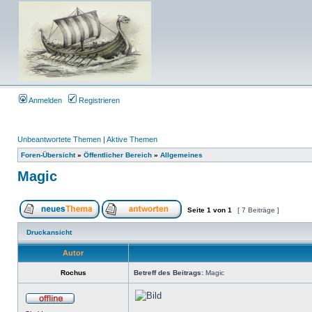
Anmelden
Registrieren
Unbeantwortete Themen
|
Aktive Themen
Foren-Übersicht
»
Öffentlicher Bereich
»
Allgemeines
Magic
Seite
1
von
1
[ 7 Beiträge ]
Druckansicht
Autor
Rochus
Betreff des Beitrags:
Magic