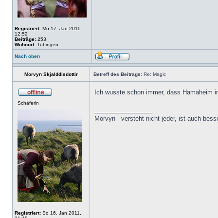
Registriert:
Mo 17. Jan 2011,
12:52
Beiträge:
253
Wohnort:
Tübingen
Nach oben
Morvyn Skjalddisdottir
Betreff des Beitrags:
Re: Magic
Ich wusste schon immer, dass Hamaheim ir
Schäferin
_________________
Morvyn - versteht nicht jeder, ist auch bess
Registriert:
So 16. Jan 2011,