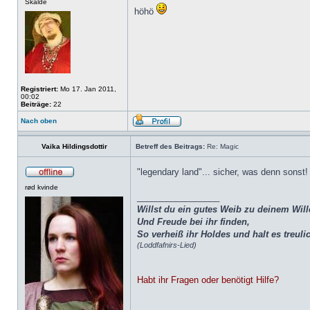
Skalde
höhö
Registriert:
Mo 17. Jan 2011,
00:02
Beiträge:
22
Nach oben
Vaika Hildingsdottir
Betreff des Beitrags:
Re: Magic
"legendary land"... sicher, was denn sonst
rød kvinde
_________________
Willst du ein gutes Weib zu deinem Wil
Und Freude bei ihr finden,
So verheiß ihr Holdes und halt es treulic
(Loddfafnirs-Lied)
Habt ihr Fragen oder benötigt Hilfe?