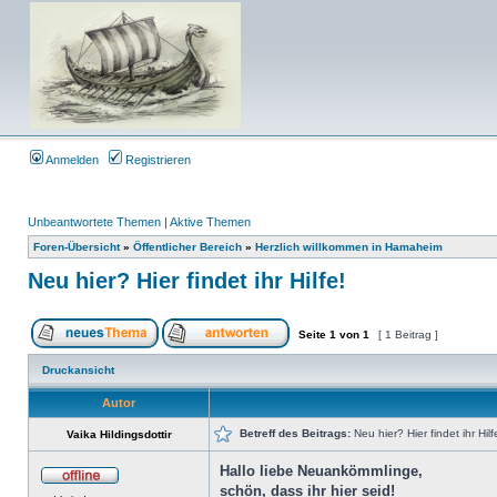
Anmelden
Registrieren
Unbeantwortete Themen
|
Aktive Themen
Foren-Übersicht
»
Öffentlicher Bereich
»
Herzlich willkommen in Hamaheim
Neu hier? Hier findet ihr Hilfe!
Seite
1
von
1
[ 1 Beitrag ]
Druckansicht
Autor
Betreff des Beitrags:
Neu hier? Hier findet ihr Hilf
Vaika Hildingsdottir
Hallo liebe Neuankömmlinge,
schön, dass ihr hier seid!