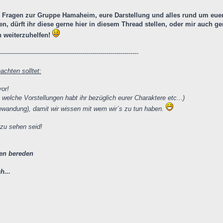
n Fragen zur Gruppe Hamaheim, eure Darstellung und alles rund um euer "n
n, dürft ihr diese gerne hier in diesem Thread stellen, oder mir auch 
 weiterzuhelfen!
----------------------------------------------------------------------
achten solltet:
or!
, welche Vorstellungen habt ihr bezüglich eurer Charaktere etc...)
 Gewandung), damit wir wissen mit wem wir´s zu tun haben.
r zu sehen seid!
len bereden
h...