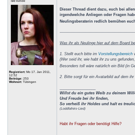
rød kvinde
Dieser Thread dient dazu, euch bei alle
irgendwelche Anliegen oder Fragen habe
Neulingsberaterin redlich bemühen euch
--------------------------------------------------------------
Was ihr als Neulinge hier auf dem Board be
1. Stellt euch bitte im
Vorstellungsbereich
v
(Wer seid ihr, wie habt ihr zu uns gefunden
Besonders toll wäre natürlich ein Bild (in
Registriert:
Mo 17. Jan 2011,
12:52
2. Bitte sorgt für ein Avatarbild auf dem ih
Beiträge:
253
Wohnort:
Tübingen
_________________
Willst du ein gutes Weib zu deinem Wil
Und Freude bei ihr finden,
So verheiß ihr Holdes und halt es treulic
(Loddfafnirs-Lied)
Habt ihr Fragen oder benötigt Hilfe?