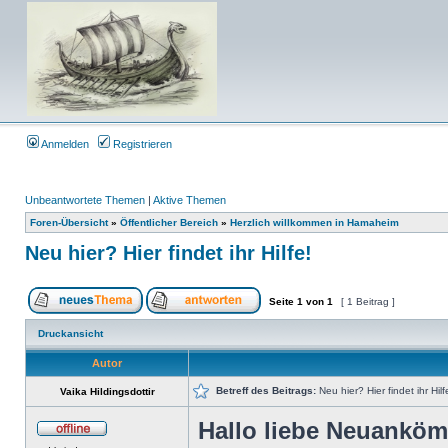
Anmelden
Registrieren
Unbeantwortete Themen
|
Aktive Themen
Foren-Übersicht
»
Öffentlicher Bereich
»
Herzlich willkommen in Hamaheim
Neu hier? Hier findet ihr Hilfe!
Seite
1
von
1
[ 1 Beitrag ]
Druckansicht
Autor
Betreff des Beitrags:
Neu hier? Hier findet ihr Hilf
Vaika Hildingsdottir
Hallo liebe Neuanköm