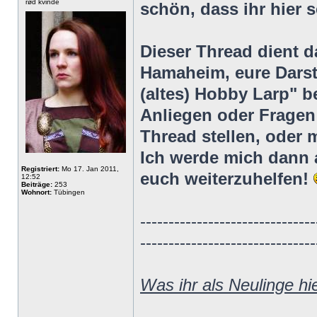
rød kvinde
schön, dass ihr hier s
Dieser Thread dient d
Hamaheim, eure Darst
(altes) Hobby Larp" be
Anliegen oder Fragen 
Thread stellen, oder
Ich werde mich dann 
Registriert:
Mo 17. Jan 2011,
euch weiterzuhelfen!
12:52
Beiträge:
253
Wohnort:
Tübingen
-------------------------------
-------------------------------
Was ihr als Neulinge hi