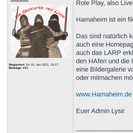
Administrator
Role Play, also Live
Hamaheim ist ein fik
Das sind natürlich
auch eine Homepage
auch das LARP erklä
den HAfen und die I
Registriert:
So 16. Jan 2011, 19:17
eine Bildergalerie
Beiträge:
684
oder mitmachen möc
www.Hamaheim.de
Euer Admin Lysir
________________