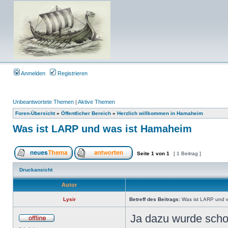
Anmelden
Registrieren
Unbeantwortete Themen
|
Aktive Themen
Foren-Übersicht
»
Öffentlicher Bereich
»
Herzlich willkommen in Hamaheim
Was ist LARP und was ist Hamaheim
Seite
1
von
1
[ 1 Beitrag ]
Druckansicht
Autor
Lysir
Betreff des Beitrags:
Was ist LARP und 
Ja dazu wurde scho