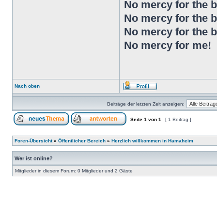
No mercy for the ba
No mercy for the ba
No mercy for the ba
No mercy for me!
Nach oben
Beiträge der letzten Zeit anzeigen:
Seite
1
von
1
[ 1 Beitrag ]
Foren-Übersicht
»
Öffentlicher Bereich
»
Herzlich willkommen in Hamaheim
Wer ist online?
Mitglieder in diesem Forum: 0 Mitglieder und 2 Gäste