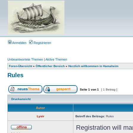
Anmelden
Registrieren
Unbeantwortete Themen
|
Aktive Themen
Foren-Übersicht
»
Öffentlicher Bereich
»
Herzlich willkommen in Hamaheim
Rules
Seite
1
von
1
[ 1 Beitrag ]
Druckansicht
Autor
Lysir
Betreff des Beitrags:
Rules
Registration will m