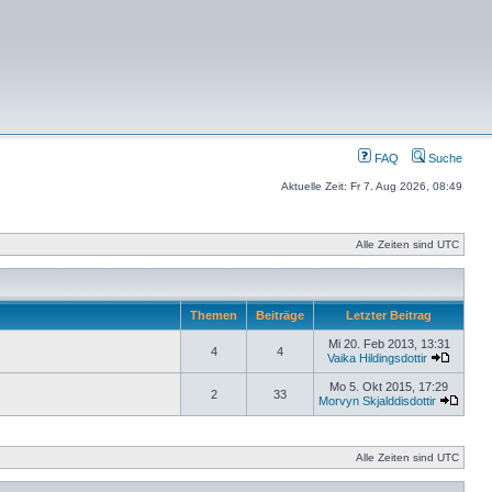
FAQ
Suche
Aktuelle Zeit: Fr 7. Aug 2026, 08:49
Alle Zeiten sind UTC
Themen
Beiträge
Letzter Beitrag
Mi 20. Feb 2013, 13:31
4
4
Vaika Hildingsdottir
Mo 5. Okt 2015, 17:29
2
33
Morvyn Skjalddisdottir
Alle Zeiten sind UTC