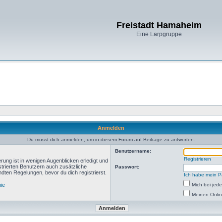
Freistadt Hamaheim
Eine Larpgruppe
Anmelden
Du musst dich anmelden, um in diesem Forum auf Beiträge zu antworten.
Benutzername:
Registrieren
rung ist in wenigen Augenblicken erledigt und
istrierten Benutzern auch zusätzliche
Passwort:
ten Regelungen, bevor du dich registrierst.
Ich habe mein P
nie
Mich bei je
Meinen Onlin