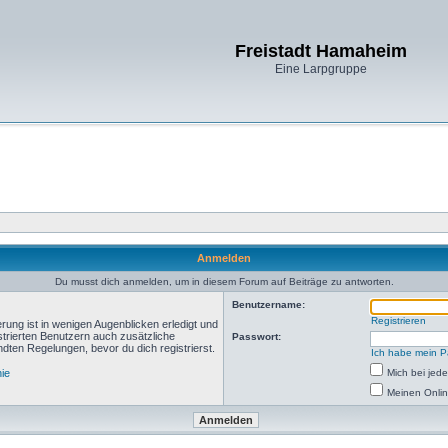
Freistadt Hamaheim
Eine Larpgruppe
Anmelden
Du musst dich anmelden, um in diesem Forum auf Beiträge zu antworten.
Benutzername:
Registrieren
rung ist in wenigen Augenblicken erledigt und
istrierten Benutzern auch zusätzliche
Passwort:
ten Regelungen, bevor du dich registrierst.
Ich habe mein P
nie
Mich bei je
Meinen Onlin